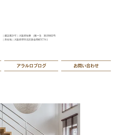
｜建設業許可｜大阪府知事 (般ー3) 第155822号
｜所在地｜大阪府堺市北区新金岡町5丁9-1
アラルロブログ
お問い合わせ